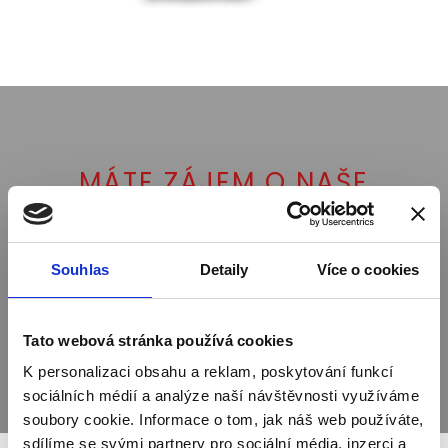
MÁTE ZÁJEM O NAŠE
SLUŽBY?
Souhlas
Detaily
Více o cookies
Kontaktujte nás
Tato webová stránka používá cookies
K personalizaci obsahu a reklam, poskytování funkcí
sociálních médií a analýze naší návštěvnosti využíváme
soubory cookie. Informace o tom, jak náš web používáte,
sdílíme se svými partnery pro sociální média, inzerci a