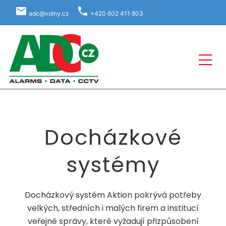
local_post_office
phone
adc@volny.cz
+420 602 411 803
LOGO
Docházkové
systémy
Docházkový systém Aktion pokrývá potřeby
velkých, středních i malých firem a institucí
veřejné správy, které vyžadují přizpůsobení