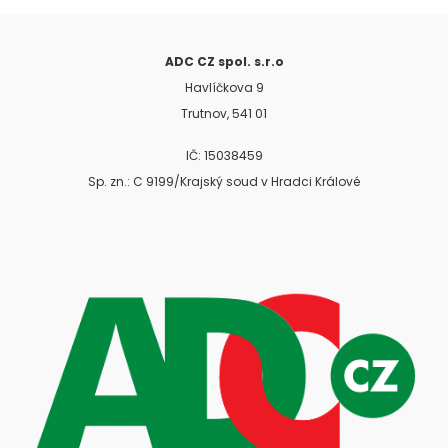
ADC CZ spol. s.r.o
Havlíčkova 9
Trutnov, 541 01
IČ: 15038459
Sp. zn.: C 9199/Krajský soud v Hradci Králové