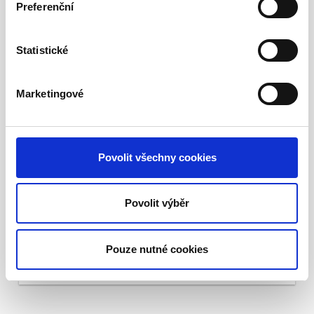
Preferenční
Statistické
Marketingové
Povolit všechny cookies
DATOVÉ SÍTĚ
Nabízíme komplexní zajištění
strukturovaných kabelových systémů od
Povolit výběr
návrhu po realizaci.
Pouze nutné cookies
Více informací