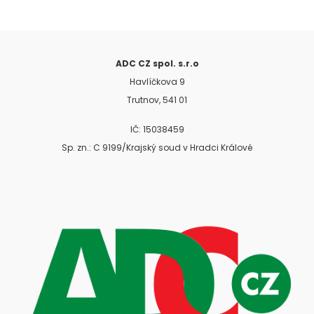
ADC CZ spol. s.r.o
Havlíčkova 9
Trutnov, 541 01
IČ: 15038459
Sp. zn.: C 9199/Krajský soud v Hradci Králové