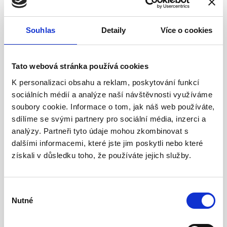
Více informací
Souhlas
Detaily
Více o cookies
Tato webová stránka používá cookies
K personalizaci obsahu a reklam, poskytování funkcí
sociálních médií a analýze naší návštěvnosti využíváme
soubory cookie. Informace o tom, jak náš web používáte,
sdílíme se svými partnery pro sociální média, inzerci a
analýzy. Partneři tyto údaje mohou zkombinovat s
dalšími informacemi, které jste jim poskytli nebo které
TELEKOMUNIKACE
získali v důsledku toho, že používáte jejich služby.
Zajišťujeme komplexní dodávky systémů
Siemens a od společnosti IPEX.
Výběr
Nutné
souhlasu
Více informací